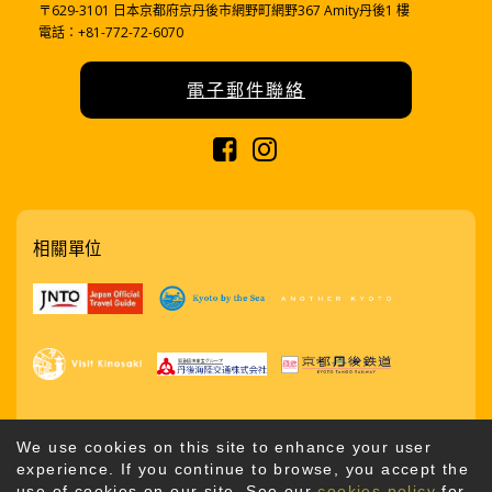
〒629-3101 日本京都府京丹後市網野町網野367 Amity丹後1 樓
電話：+81-772-72-6070
電子郵件聯絡
相關單位
We use cookies on this site to enhance your user
experience. If you continue to browse, you accept the
use of cookies on our site. See our
cookies policy
for