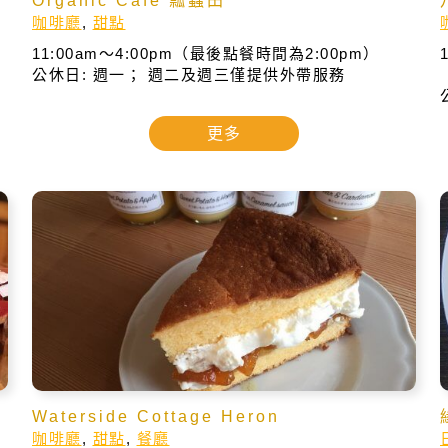
Organic Café 瓢蟲田
咖啡廳
,
甜點
11:00am～4:00pm（最後點餐時間為2:00pm）
公休日: 週一； 週二及週三僅提供外帶服務
更多
Waterside Cottage Heron
咖啡廳
,
甜點
,
餐廳