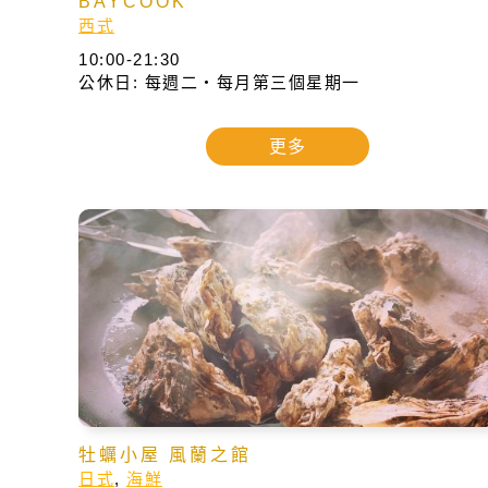
BAYCOOK
西式
10:00-21:30
公休日: 每週二・每月第三個星期一
更多
牡蠣小屋 風蘭之館
日式
,
海鮮