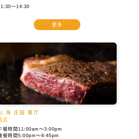
11:30ー14:30
更多
山 海 庄园 餐厅
西式
午餐時間11:00am～3:00pm
晚餐時間5:00pm～8:45pm