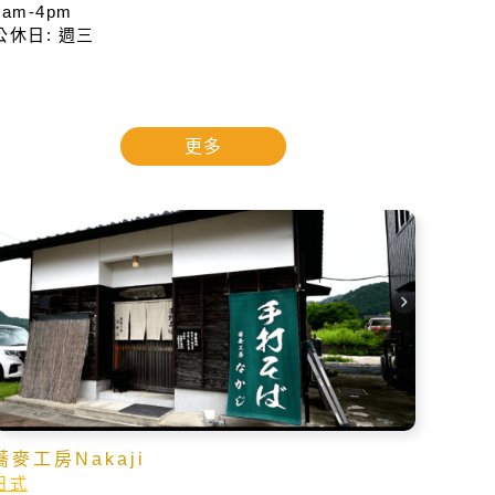
9am-4pm
公休日: 週三
更多
蕎麥工房Nakaji
日式