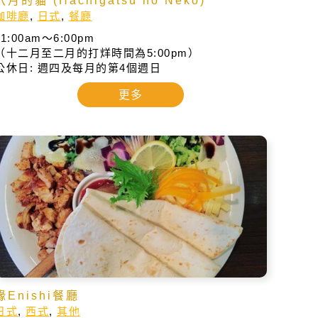
八月的貓 (Hachigatsu no Neko)
咖啡廳
,
日式
,
餐廳
11:00am～6:00pm
（十二月至二月的打烊時間為5:00pm）
公休日: 週四及每月的第4個週日
更多
緣Enishi餐廳
日式
,
西式
,
其他