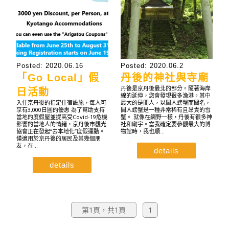
Posted: 2020.06.16
Posted: 2020.06.2
「Go Local」假
丹後的神社與寺廟
丹後是京丹後​​最北的部分。隨著海岸
日活動
線的延伸，您會發現很多漁港。其中
入住京丹後的指定住宿設施，每人可
最大的是間人，以間人螃蟹而聞名，
享有3,000日圓的優惠 為了幫助支持
間人螃蟹是一種非常稀有且昂貴的雪
當地的度假屋並提高受Covid-19危機
蟹。 就像在網野一樣，丹後有很多神
影響的當地人的情緒，京丹後市觀光
社和廟宇。當我確定要參觀最大的博
協會正在發起“去本地化”度假運動。
物館時，我也順…
僅適用於京丹後的居民及其幾個朋
友，在…
details
details
第1頁，共1頁
1