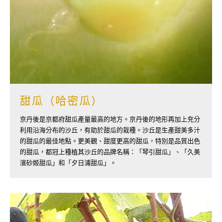
甜瓜（哈密瓜）
京丹後是京都府甜瓜產量最高的地方。京丹後的地形再加上充分
利用沿海分布的沙丘，有助於甜瓜的栽種。沙丘是生產甜美多汁
的甜瓜的最佳地點。更美觀、甜度更高的甜瓜，特別是品質出色
的甜瓜，都冠上種植其沙丘的品牌名稱：「琴引甜瓜」、「久美
濱砂姬甜瓜」和「夕日浦甜瓜」。