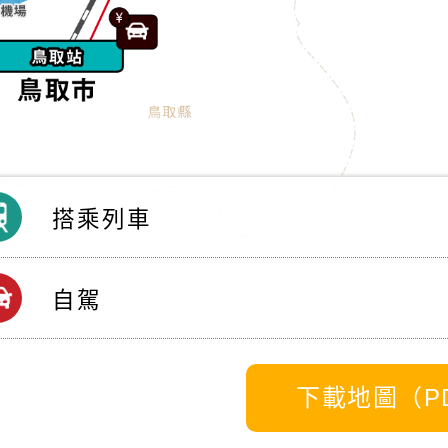
搭乘列車
京丹後的當地鐵路由私人鐵路公司營運，因此無法使用
自駕
及時刻表和路線查詢的連結。
JR西日本時刻表與路線查詢
JR西日本鐵路周遊券
若持有效駕駛執照，在京都、大阪、神戶或鳥取租車前
下載地圖（P
租車公司：
道路規則及資訊
Goo
豐田租車
西日本高速公路
從鳥取