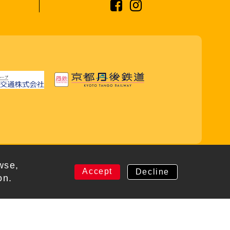
wse,
Accept
Decline
on.