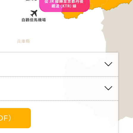
JR周遊券。請參閱可用於京丹後地區的JR周遊券
資訊
往京丹後也很方便，可以按自己的節奏遊覽景點。
DF）
gle地圖
市出發的Google駕駛地圖