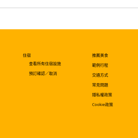
NIPPON租車
Drive Plaza DoRaPuRa
JAF
建議列車路線
鳥取到網野
住宿
推薦美食
查看所有住宿設施
範例行程
預訂確認／取消
交通方式
常見問題
隱私權政策
Cookie政策