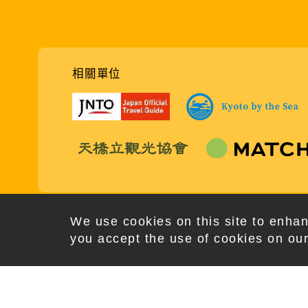
相關單位
We use cookies on this site to enhan
you accept the use of cookies on our