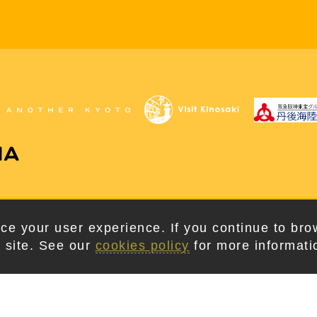
版權所有 © 2026。京丹後市觀光公社。保留所有權利
ce your user experience. If you continue to bro
 site. See our
cookies policy
for more informati