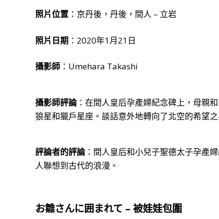
照片位置
：京丹後，丹後，間人 – 立岩
照片日期
：2020年1月21日
攝影師
：Umehara Takashi
攝影師評論
：在間人皇后孕產婦紀念碑上，母親和
狼星和獵戶星座。談話意外地轉向了北空的希望之
評論者的評論
：間人皇后和小兒子聖德太子孕產婦
人聯想到古代的浪漫。
お雛さんに囲まれて
– 被娃娃包圍