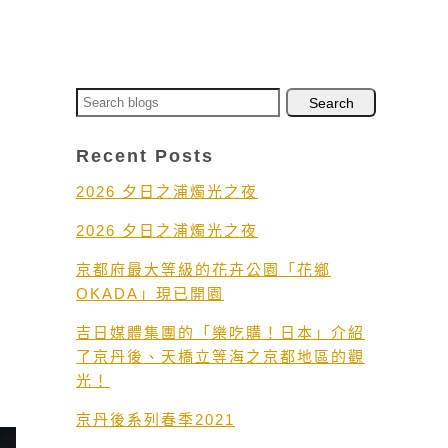
Recent Posts
2026 夕日之浦燭光之夜
片
2026 夕日之浦燭光之夜
京都府最大等級的花卉公園「花鄉
OKADA」現已開園
吉日媒體集團的「樂吃購！日本」介紹
了京丹後、天橋立等海之京都地區的觀
光！
京丹後系列春季2021