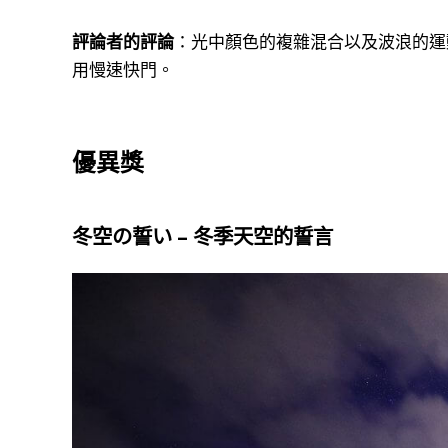
評論者的評論
：光中顏色的複雜混合以及波浪的運
用慢速快門。
優異獎
冬空の誓い
– 冬季天空的誓言